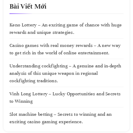
Bài Viết Mới
Keno Lottery – An exciting game of chance with huge
rewards and unique strategies.
Casino games with real money rewards – A new way
to get rich in the world of online entertainment.
Understanding cockfighting – A genuine and in-depth
analysis of this unique weapon in regional
cockfighting traditions.
Vinh Long Lottery – Lucky Opportunities and Secrets
to Winning
Slot machine betting – Secrets to winning and an
exciting casino gaming experience.