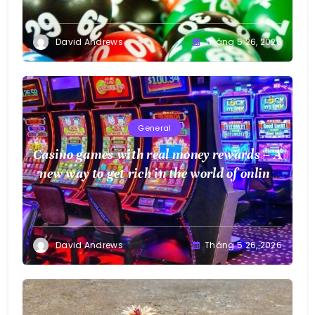
David Andrews
Tháng 5 26, 2026
General
Casino games with real money rewards – A
new way to get rich in the world of online
entertainment.
David Andrews
Tháng 5 26, 2026