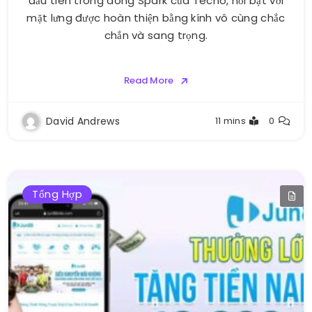
đầu tiên trong dòng Spark của Tecno, nổi bật với
mặt lưng được hoàn thiện bằng kính vô cùng chắc
chắn và sang trọng.
Read More
David Andrews
11 mins
0
Tổng Hợp