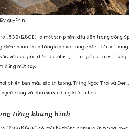
 đầy quyến rũ
ro (8GB/128GB) là một sản phẩm đầu tiên trong dòng S
ưng được hoàn thiện bằng kính vô cùng chắc chắn và sang t
 vức với các góc được bo nhẹ tạo cảm giác cầm vô cùng 
ầm bằng một tay.
ai phiên bản màu sắc ấn tượng, Trắng Ngọc Trai và Đen
ng người dùng và nhu cầu sử dụng khác nhau.
ong từng khung hình
ro (8GB/128GB) có một hệ thống camera ấn tượng, mặc 