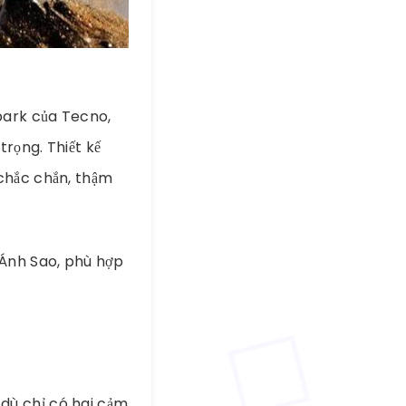
park của Tecno,
rọng. Thiết kế
chắc chắn, thậm
 Ánh Sao, phù hợp
dù chỉ có hai cảm