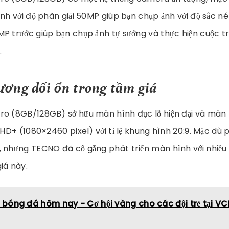
nh với độ phân giải 50MP giúp bạn chụp ảnh với độ sắc nét
P trước giúp bạn chụp ảnh tự sướng và thực hiện cuộc t
.
ơng đối ổn trong tầm giá
ro (8GB/128GB) sở hữu màn hình đục lỗ hiện đại và màn 
 HD+ (1080×2460 pixel) với tỉ lệ khung hình 20:9. Mặc dù 
 nhưng TECNO đã cố gắng phát triển màn hình với nhiều
iá này.
p bóng đá hôm nay - Cơ hội vàng cho các đội trẻ tại V