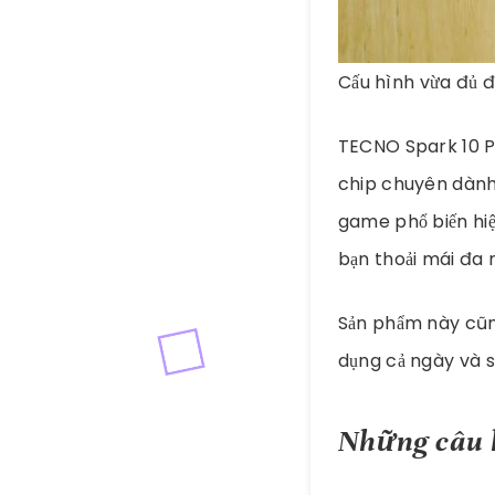
Cấu hình vừa đủ 
TECNO Spark 10 P
chip chuyên dành 
game phổ biến hiệ
bạn thoải mái đa n
Sản phẩm này cũn
dụng cả ngày và s
Những câu 