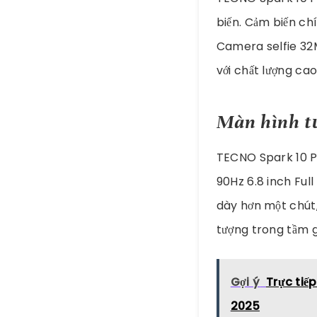
biến. Cảm biến chí
Camera selfie 32M
với chất lượng cao
Màn hình tư
TECNO Spark 10 P
90Hz 6.8 inch Full
dày hơn một chút,
tượng trong tầm g
Gợi ý
Trực tiế
2025