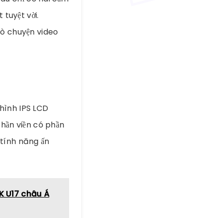
 tuyệt vời.
rò chuyện video
hình IPS LCD
phần viền có phần
 tính năng ấn
CK U17 châu Á