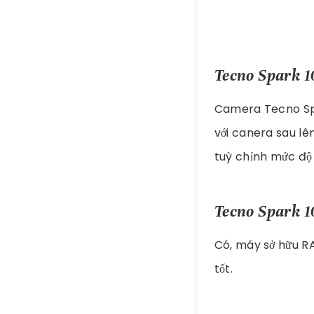
Tecno Spark 1
Camera Tecno Spa
với canera sau lê
tuỳ chỉnh mức độ 
Tecno Spark 1
Có, máy sở hữu R
tốt.