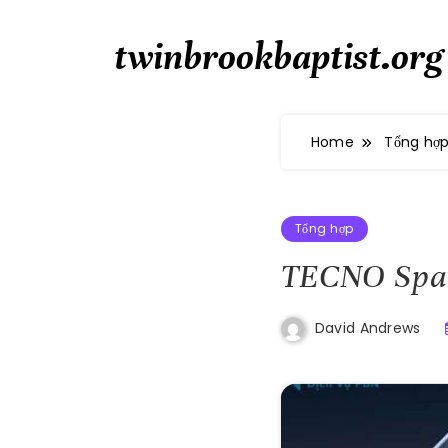
Skip
to
twinbrookbaptist.org
content
Home
Tổng hợ
Tổng hợp
TECNO Spar
David Andrews