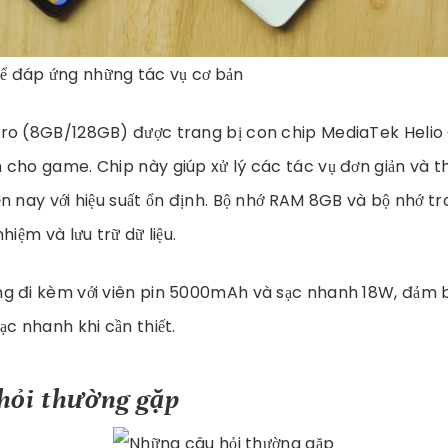
để đáp ứng những tác vụ cơ bản
ro (8GB/128GB) được trang bị con chip MediaTek Helio
cho game. Chip này giúp xử lý các tác vụ đơn giản và t
n nay với hiệu suất ổn định. Bộ nhớ RAM 8GB và bộ nhớ t
hiệm và lưu trữ dữ liệu.
g đi kèm với viên pin 5000mAh và sạc nhanh 18W, đảm bả
ạc nhanh khi cần thiết.
hỏi thường gặp