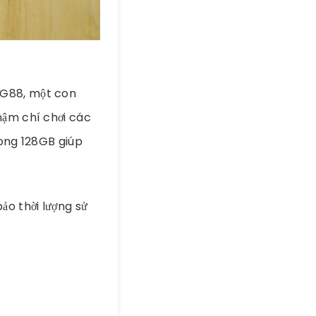
 G88, một con
hậm chí chơi các
rong 128GB giúp
o thời lượng sử