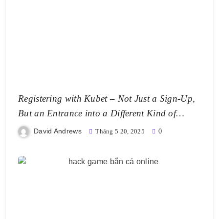
Registering with Kubet – Not Just a Sign-Up,
But an Entrance into a Different Kind of
Online World
David Andrews
Tháng 5 20, 2025
0