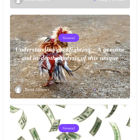
General
Understanding cockfighting – A genuine
and in-depth analysis of this unique
weapon in regional cockfighting
traditions.
David Andrews
Tháng 5 26, 2026
General
Vinh Long Lottery – Lucky