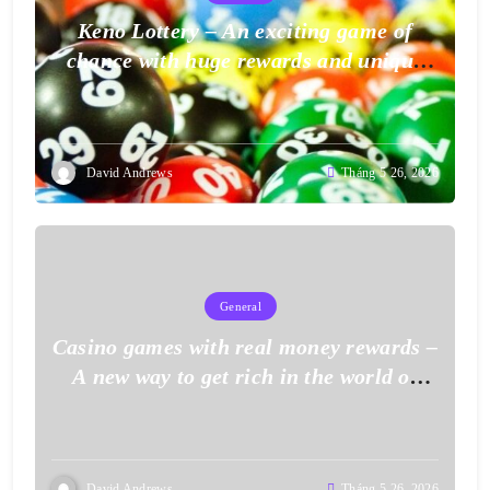
Keno Lottery – An exciting game of
chance with huge rewards and unique
strategies.
David Andrews
Tháng 5 26, 2026
General
Casino games with real money rewards –
A new way to get rich in the world of
online entertainment.
David Andrews
Tháng 5 26, 2026