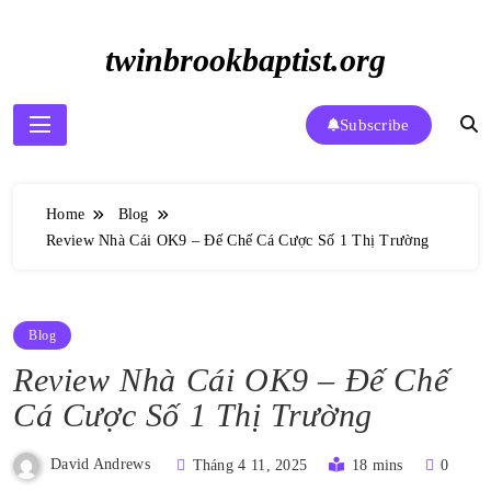
Skip
to
twinbrookbaptist.org
content
Subscribe
Home
Blog
Review Nhà Cái OK9 – Đế Chế Cá Cược Số 1 Thị Trường
Blog
Review Nhà Cái OK9 – Đế Chế
Cá Cược Số 1 Thị Trường
David Andrews
Tháng 4 11, 2025
18 mins
0