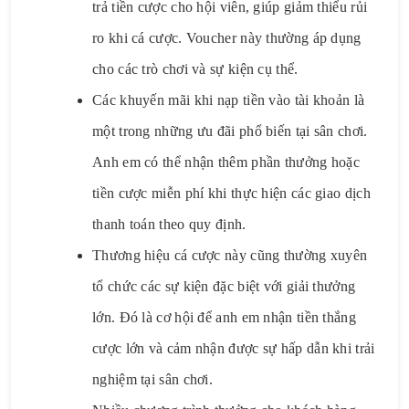
trả tiền cược cho hội viên, giúp giảm thiểu rủi
ro khi cá cược. Voucher này thường áp dụng
cho các trò chơi và sự kiện cụ thể.
Các khuyến mãi khi nạp tiền vào tài khoản là
một trong những ưu đãi phổ biến tại sân chơi.
Anh em có thể nhận thêm phần thưởng hoặc
tiền cược miễn phí khi thực hiện các giao dịch
thanh toán theo quy định.
Thương hiệu cá cược này cũng thường xuyên
tổ chức các sự kiện đặc biệt với giải thưởng
lớn. Đó là cơ hội để anh em nhận tiền thắng
cược lớn và cảm nhận được sự hấp dẫn khi trải
nghiệm tại sân chơi.