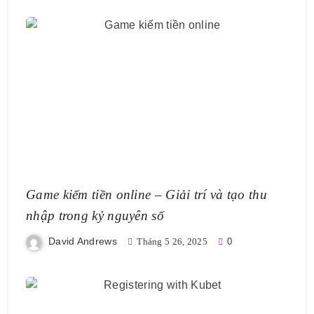
Game kiếm tiền online – Giải trí và tạo thu
nhập trong kỷ nguyên số
David Andrews
Tháng 5 26, 2025
0