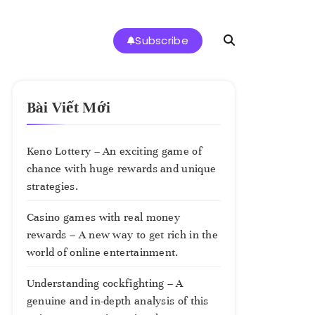
Subscribe
Bài Viết Mới
Keno Lottery – An exciting game of
chance with huge rewards and unique
strategies.
Casino games with real money
rewards – A new way to get rich in the
world of online entertainment.
Understanding cockfighting – A
genuine and in-depth analysis of this