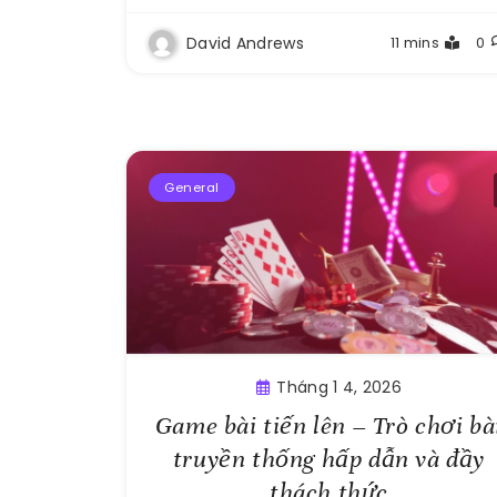
David Andrews
11 mins
0
General
Tháng 1 4, 2026
Game bài tiến lên – Trò chơi bà
truyền thống hấp dẫn và đầy
thách thức