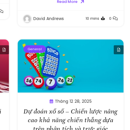
Read More
David Andrews
10 mins
0
General
Tháng 12 28, 2025
i
Dự đoán xổ số – Chiến lược nâng
cao khả năng chiến thắng dựa
trên phân tích và trực giác