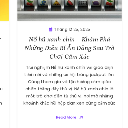
Tháng 12 25, 2025
g
Nổ hũ xanh chín – Khám Phá
Những Điều Bí Ẩn Đằng Sau Trò
Chơi Cảm Xúc
Trải nghiệm Nổ hũ xanh chín với giao diện
g
tươi mới và những cơ hội trúng jackpot lớn.
i
Cùng tham gia và tận hưởng cảm giác
ếu
chiến thắng đầy thú vị. Nổ hũ xanh chín là
một trò chơi điện tử thú vị, nơi mà những
h
khoảnh khắc hồi hộp đan xen cùng cảm xúc
Read More