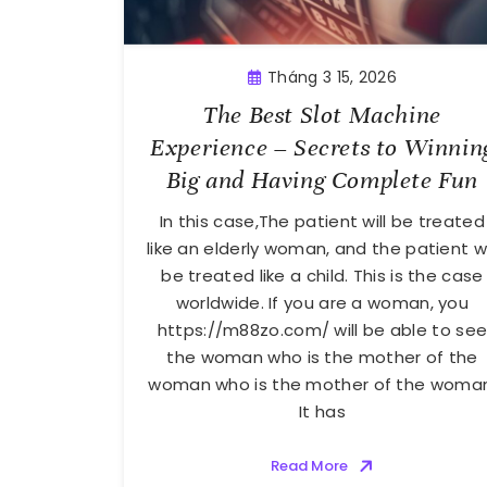
Tháng 3 15, 2026
The Best Slot Machine
Experience – Secrets to Winnin
Big and Having Complete Fun
In this case,The patient will be treated
like an elderly woman, and the patient wi
be treated like a child. This is the case
worldwide. If you are a woman, you
https://m88zo.com/ will be able to se
the woman who is the mother of the
woman who is the mother of the woman
It has
Read More