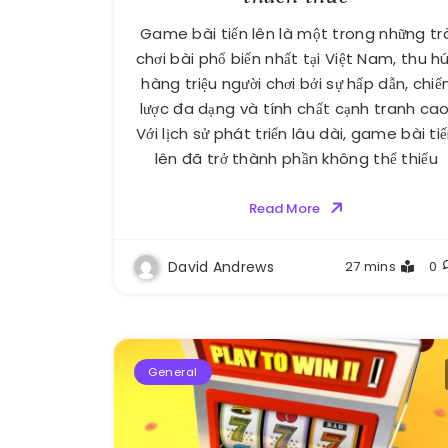
Game bài tiến lên là một trong những tr
chơi bài phổ biến nhất tại Việt Nam, thu h
hàng triệu người chơi bởi sự hấp dẫn, chiế
lược đa dạng và tính chất cạnh tranh cao
Với lịch sử phát triển lâu dài, game bài ti
lên đã trở thành phần không thể thiếu
Read More
David Andrews
27 mins
0
General