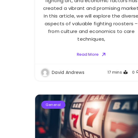
fighting art, and economic factors has
created a vibrant and promising market
In this article, we will explore the divers
aspects of valuable fighting roosters –
from culture and economics to care
techniques,
Read More
David Andrews
17 mins
0
General