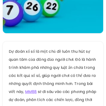
Dự đoán xổ số là một chủ đề luôn thu hút sự
quan tâm của đông đảo người chơi. Đó là hành
trình khám phá những quy luật ẩn chứa trong
các kết quả xổ số, giúp người chơi có thể đưa ra
những quyết định thông minh hơn. Trong bài
viết này,
MM88
sẽ đi sâu vào các phương pháp
dự đoán, phân tích các chiến lược, đồng thời