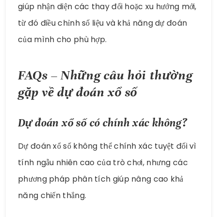
giúp nhận diện các thay đổi hoặc xu hướng mới,
từ đó điều chỉnh số liệu và khả năng dự đoán
của mình cho phù hợp.
FAQs – Những câu hỏi thường
gặp về dự đoán xổ số
Dự đoán xổ số có chính xác không?
Dự đoán xổ số không thể chính xác tuyệt đối vì
tính ngẫu nhiên cao của trò chơi, nhưng các
phương pháp phân tích giúp nâng cao khả
năng chiến thắng.