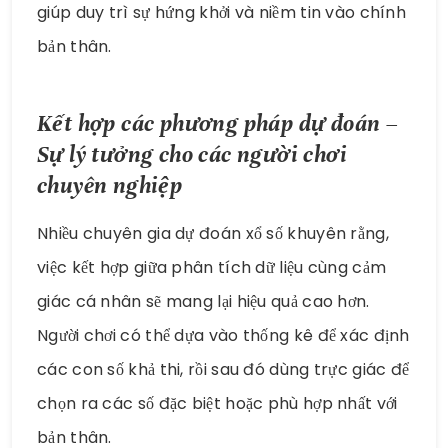
giúp duy trì sự hứng khởi và niềm tin vào chính
bản thân.
Kết hợp các phương pháp dự đoán –
Sự lý tưởng cho các người chơi
chuyên nghiệp
Nhiều chuyên gia dự đoán xổ số khuyên rằng,
việc kết hợp giữa phân tích dữ liệu cùng cảm
giác cá nhân sẽ mang lại hiệu quả cao hơn.
Người chơi có thể dựa vào thống kê để xác định
các con số khả thi, rồi sau đó dùng trực giác để
chọn ra các số đặc biệt hoặc phù hợp nhất với
bản thân.