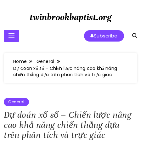
Skip
to
twinbrookbaptist.org
content
Subscribe
Home
General
Dự đoán xổ số – Chiến lược nâng cao khả năng
chiến thắng dựa trên phân tích và trực giác
General
Dự đoán xổ số – Chiến lược nâng
cao khả năng chiến thắng dựa
trên phân tích và trực giác