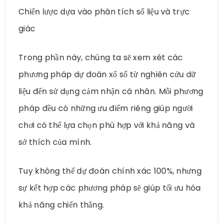
Chiến lược dựa vào phân tích số liệu và trực
giác
Trong phần này, chúng ta sẽ xem xét các
phương pháp dự đoán xổ số từ nghiên cứu dữ
liệu đến sử dụng cảm nhận cá nhân. Mỗi phương
pháp đều có những ưu điểm riêng giúp người
chơi có thể lựa chọn phù hợp với khả năng và
sở thích của mình.
Tuy không thể dự đoán chính xác 100%, nhưng
sự kết hợp các phương pháp sẽ giúp tối ưu hóa
khả năng chiến thắng.