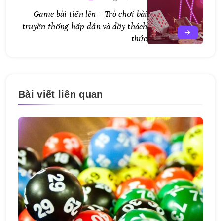
Game bài tiến lên – Trò chơi bài
truyền thống hấp dẫn và đầy thách
thức
Bài viết liên quan