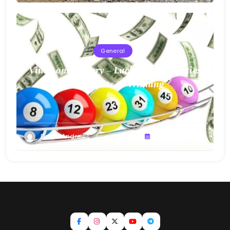
General
Vinh Long Lottery – Lucky Opportunities
and Secrets to Winning
David Andrews
Tháng 5 3, 2026